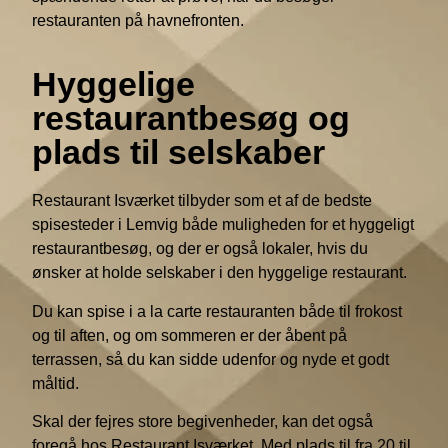
restauranten på havnefronten.
Hyggelige
restaurantbesøg og
plads til selskaber
Restaurant Isværket tilbyder som et af de bedste
spisesteder i Lemvig både muligheden for et hyggeligt
restaurantbesøg, og der er også lokaler, hvis du
ønsker at holde selskaber i den hyggelige restaurant.
Du kan spise i a la carte restauranten både til frokost
og til aften, og om sommeren er der åbent på
terrassen, så du kan sidde udenfor og nyde et godt
måltid.
Skal der fejres store begivenheder, kan det også
foregå hos Restaurant Isværket. Med plads til fra 20 til