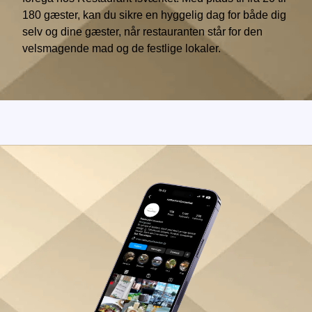
180 gæster, kan du sikre en hyggelig dag for både dig
selv og dine gæster, når restauranten står for den
velsmagende mad og de festlige lokaler.