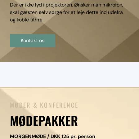
Der er ikke lyd i projektoren. Ønsker man mikrofon,
skal gæsten selv sørge for at leje dette ind udefra
og koble til/fra.
Kontakt os
MØDER & KONFERENCE
MØDEPAKKER
MORGENMØDE / DKK 125 pr. person