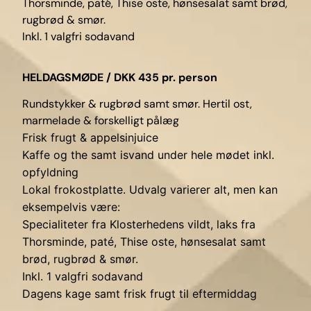
Thorsminde, paté, Thise oste, hønsesalat samt brød,
rugbrød & smør.
Inkl. 1 valgfri sodavand
HELDAGSMØDE / DKK 435 pr. person
Rundstykker & rugbrød samt smør. Hertil ost,
marmelade & forskelligt pålæg
Frisk frugt & appelsinjuice
Kaffe og the samt isvand under hele mødet inkl.
opfyldning
Lokal frokostplatte. Udvalg varierer alt, men kan
eksempelvis være:
Specialiteter fra Klosterhedens vildt, laks fra
Thorsminde, paté, Thise oste, hønsesalat samt
brød, rugbrød & smør.
Inkl. 1 valgfri sodavand
Dagens kage samt frisk frugt til eftermiddag